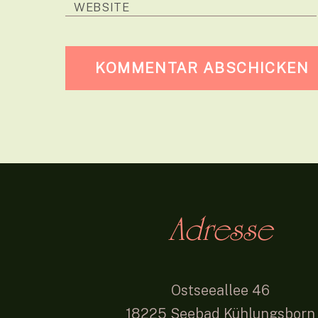
WEBSITE
Adresse
Ostseeallee 46
18225 Seebad Kühlungsborn