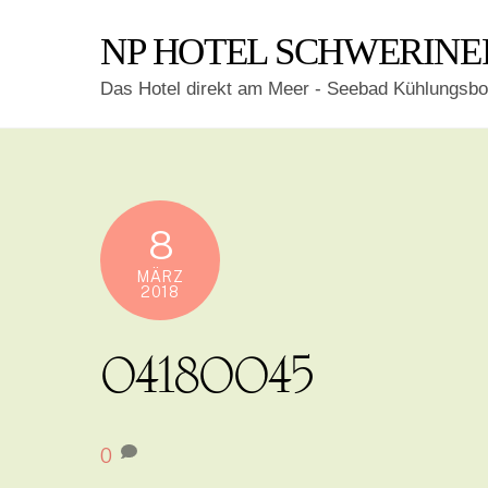
Skip
NP HOTEL SCHWERINE
to
content
Das Hotel direkt am Meer - Seebad Kühlungsbo
8
MÄRZ
2018
04180045
0