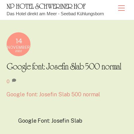
Skip
NP HOTEL SCHWERINER HOF
Me
to
Das Hotel direkt am Meer - Seebad Kühlungsborn
content
14
NOVEMBER
2022
Google font: Josefin Slab 500 normal
0
Google font: Josefin Slab 500 normal
Google Font: Josefin Slab