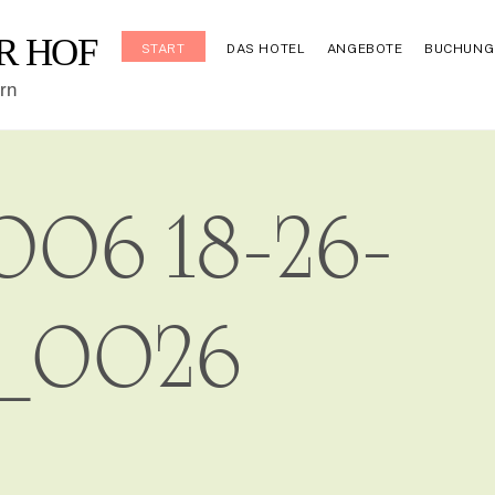
R HOF
START
DAS HOTEL
ANGEBOTE
BUCHUNG
rn
2006 18-26-
_0026